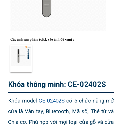
Lịch Sử
Giấy Chứng Nhận
Hợp Tác
Các ảnh sản phẩm (click vào ảnh để xem) :
DỊCH VỤ
Đặt hàng
Câu Hỏi
Tài Liệu
Khóa thông minh: CE-02402S
SẢN PHẨM
Khóa model
CE-02402S
có 5 chức năng mở
Khóa Bluetooth
cửa là Vân tay, Bluetooth, Mã số, Thẻ từ và
Khóa khách sạn
Chìa cơ. Phù hợp với mọi loại cửa gỗ và cửa
Khóa vân tay