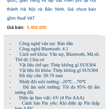
quốc, giao hàng và lắp đặt miễn phí tại nội
thành Hà Nội và Bắc Ninh. Giá chưa bao
gồm thuế VAT
Giá bán:
5.400.000
-
Công nghệ vân tay: Bán dẫn
-
Công nghệ Bluetooth: 4.1
-
Cách mở khóa: Vân tay, Bluetooth, Mã số,
Thẻ từ, Chìa cơ
-
Vật liệu chế tạo: Thép không gỉ SUS304
-
Vật liệu lõi khóa: Thép không gỉ SUS304
-
Độ dày cửa: 30-70 mm
-
Nhiệt đội môi trường: -20℃…70℃
-
Độ ẩm môi trường: Tối đa 95% độ ẩm
tương đối
-
Điện áp làm việc: 6V (4 Pin AAA)
-
Cảnh báo Pin yếu: Khi điện áp Pin thấp
hơn 4.8V