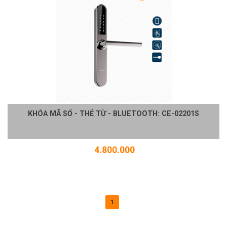
KHÓA MÃ SỐ - THẺ TỪ - BLUETOOTH: CE-02201S
4.800.000
1