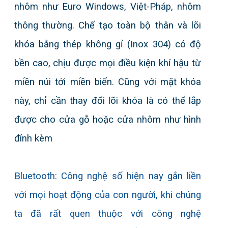
nhôm như Euro Windows, Việt-Pháp, nhôm
Khóa cửa nhôm
thông thường. Chế tạo toàn bộ thân và lõi
Khóa cửa kính
khóa bằng thép không gỉ (Inox 304) có độ
Khóa cửa sắt
bền cao, chịu được mọi điều kiện khí hậu từ
Phụ kiện
miền núi tới miền biển. Cũng với mặt khóa
ĐẠI LÝ
này, chỉ cần thay đổi lõi khóa là có thể lắp
được cho cửa gỗ hoặc cửa nhôm như hình
CHÍNH SÁCH
đính kèm
LIÊN HỆ
Bluetooth: Công nghệ số hiện nay gắn liền
với mọi hoạt động của con người, khi chúng
ta đã rất quen thuộc với công nghệ