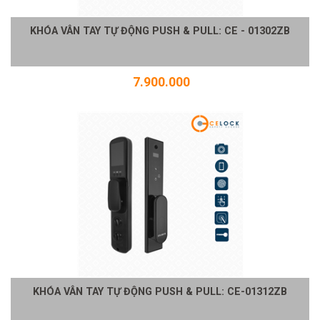
KHÓA VÂN TAY TỰ ĐỘNG PUSH & PULL: CE - 01302ZB
7.900.000
KHÓA VÂN TAY TỰ ĐỘNG PUSH & PULL: CE-01312ZB