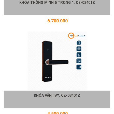
KHÓA THÔNG MINH 5 TRONG 1: CE-02401Z
6.700.000
KHÓA VÂN TAY: CE-03401Z
4.500.000