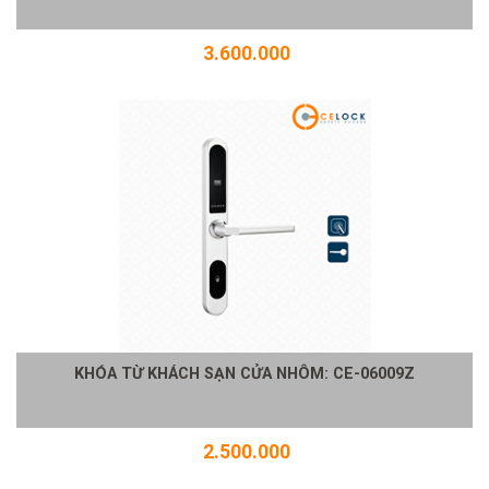
3.600.000
KHÓA TỪ KHÁCH SẠN CỬA NHÔM: CE-06009Z
2.500.000