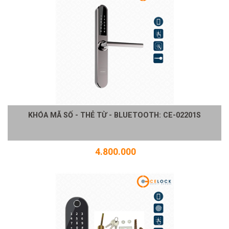
KHÓA MÃ SỐ - THẺ TỪ - BLUETOOTH: CE-02201S
4.800.000