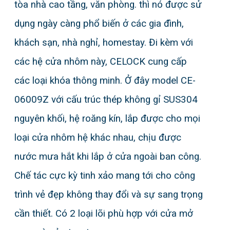
tòa nhà cao tầng, văn phòng. thì nó được sử
Khóa cửa nhôm
dụng ngày càng phổ biến ở các gia đình,
Khóa cửa kính
khách sạn, nhà nghỉ, homestay. Đi kèm với
Khóa cửa sắt
các hệ cửa nhôm này, CELOCK cung cấp
Phụ kiện
các loại khóa thông minh. Ở đây model CE-
06009Z với cấu trúc thép không gỉ SUS304
ĐẠI LÝ
nguyên khối, hệ roăng kín, lắp được cho mọi
CHÍNH SÁCH
loại cửa nhôm hệ khác nhau, chịu được
LIÊN HỆ
nước mưa hắt khi lắp ở cửa ngoài ban công.
Chế tác cực kỳ tinh xảo mang tới cho công
trình vẻ đẹp không thay đổi và sự sang trọng
cần thiết. Có 2 loại lõi phù hợp với cửa mở