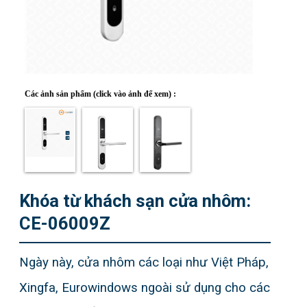
Lịch Sử
Giấy Chứng Nhận
Hợp Tác
Các ảnh sản phẩm (click vào ảnh để xem) :
DỊCH VỤ
Đặt hàng
Câu Hỏi
Tài Liệu
Khóa từ khách sạn cửa nhôm:
CE-06009Z
SẢN PHẨM
Khóa Bluetooth
Ngày này, cửa nhôm các loại như Việt Pháp,
Khóa khách sạn
Xingfa, Eurowindows ngoài sử dụng cho các
Khóa vân tay