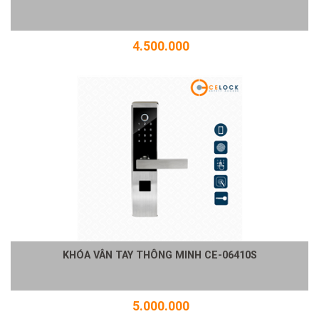
4.500.000
KHÓA VÂN TAY THÔNG MINH CE-06410S
5.000.000