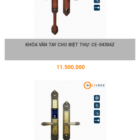
KHÓA VÂN TAY CHO BIỆT THỰ: CE-04304Z
11.500.000