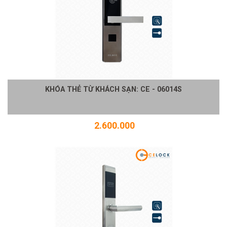
KHÓA THẺ TỪ KHÁCH SẠN: CE - 06014S
2.600.000