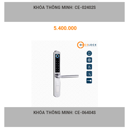
KHÓA THÔNG MINH: CE-02402S
5.400.000
KHÓA THÔNG MINH: CE-06404S