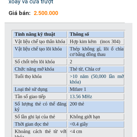
xoay và cửa trượt
Giá bán:
2.500.000
Tính năng kỹ thuật
Thông số
Vật liệu chế tạo thân khóa
Hợp kim kẽm (inox 304)
Vật liệu chế tạo lõi khóa
Thép không gỉ, lõi ổ chìa
cơ bằng đồng thau
Số chốt trên lõi khóa
2
Chức năng mở khóa
Thẻ từ, Chìa cơ
Tuổi thọ khóa
>10 năm (50,000 lần mở
khóa)
Loại thẻ sử dụng
Mifare 1
Tần số giao tiếp
13.56 MHz
Số lượng thẻ có thể đăng
200 thẻ
ký
Số lần ghi lại của thẻ
Không giới hạn
Thời gian đọc thẻ
<0.4 giây
Khoảng cách thẻ từ với
<4 cm
khóa