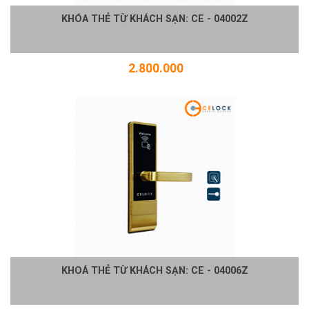
KHÓA THẺ TỪ KHÁCH SẠN: CE - 04002Z
2.800.000
KHOÁ THẺ TỪ KHÁCH SẠN: CE - 04006Z