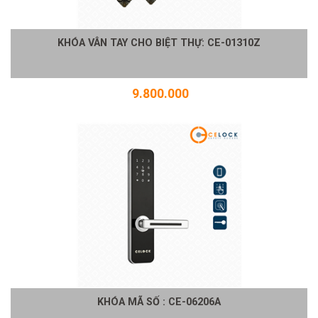
KHÓA VÂN TAY CHO BIỆT THỰ: CE-01310Z
9.800.000
KHÓA MÃ SỐ : CE-06206A