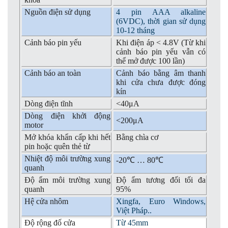
Nguồn điện sử dụng
4 pin AAA alkaline
(6VDC), thời gian sử dụng
10-12 tháng
Cảnh báo pin yếu
Khi điện áp < 4.8V (Từ khi
cảnh báo pin yếu vẫn có
thể mở được 100 lần)
Cảnh báo an toàn
Cảnh báo bằng âm thanh
khi cửa chưa được đóng
kín
Dòng điện tĩnh
<40μA
Dòng điện khởi động
<200μA
motor
Mở khóa khẩn cấp khi hết
Bằng chìa cơ
pin hoặc quên thẻ từ
Nhiệt độ môi trường xung
-20℃ … 80℃
quanh
Độ ẩm môi trường xung
Độ ẩm tương đối tối đa
quanh
95%
Hệ cửa nhôm
Xingfa, Euro Windows,
Việt Pháp..
Độ rộng đố cửa
Từ 45mm