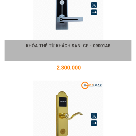
KHÓA THẺ TỪ KHÁCH SẠN: CE - 09001AB
2.300.000