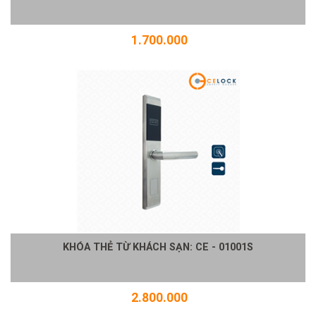
1.700.000
KHÓA THẺ TỪ KHÁCH SẠN: CE - 01001S
2.800.000