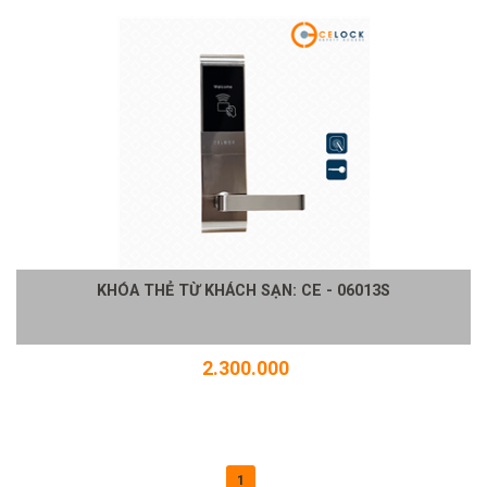
KHÓA THẺ TỪ KHÁCH SẠN: CE - 06013S
2.300.000
1