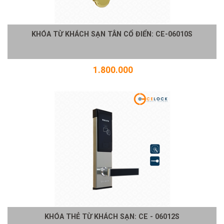
KHÓA TỪ KHÁCH SẠN TÂN CỔ ĐIỂN: CE-06010S
1.800.000
KHÓA THẺ TỪ KHÁCH SẠN: CE - 06012S