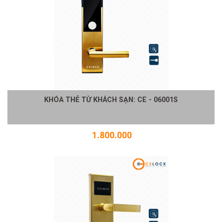
KHÓA THẺ TỪ KHÁCH SẠN: CE - 06001S
1.800.000