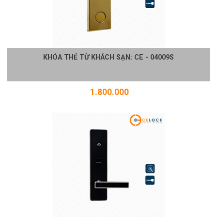
KHÓA THẺ TỪ KHÁCH SẠN: CE - 04009S
1.800.000