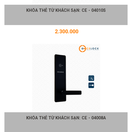
KHÓA THẺ TỪ KHÁCH SẠN: CE - 04010S
2.300.000
KHÓA THẺ TỪ KHÁCH SẠN: CE - 04008A