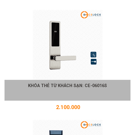
KHÓA THẺ TỪ KHÁCH SẠN: CE-06016S
2.100.000