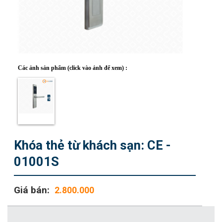
Lịch Sử
Giấy Chứng Nhận
Hợp Tác
Các ảnh sản phẩm (click vào ảnh để xem) :
DỊCH VỤ
Đặt hàng
Câu Hỏi
Tài Liệu
Khóa thẻ từ khách sạn: CE -
01001S
SẢN PHẨM
Khóa Bluetooth
Giá bán:
2.800.000
Khóa khách sạn
Khóa vân tay