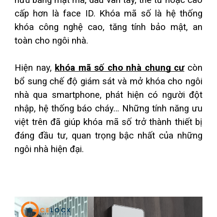
hữu bằng mật mã, dấu vân tay, thẻ từ hoặc cao 
cấp hơn là face ID. Khóa mã số là hệ thống 
Khóa cửa nhôm
khóa công nghệ cao, tăng tính bảo mật, an 
Khóa cửa kính
toàn cho ngôi nhà.
Khóa cửa sắt
Hiện nay, 
Phụ kiện
khóa mã số cho nhà chung cư
 còn 
bổ sung chế độ giám sát và mở khóa cho ngôi 
ĐẠI LÝ
nhà qua smartphone, phát hiện có người đột 
nhập, hệ thống báo cháy… Những tính năng ưu 
CHÍNH SÁCH
việt trên đã giúp khóa mã số trở thành thiết bị 
đáng đầu tư, quan trọng bậc nhất của những 
LIÊN HỆ
ngôi nhà hiện đại.