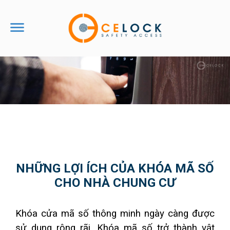
TRANG CHỦ
NHỮNG LỢI ÍCH CỦA KHÓA MÃ SỐ
CHO NHÀ CHUNG CƯ
VỀ CHÚNG TÔI
Tin Tức
Khóa cửa mã số thông minh ngày càng được 
sử dụng rộng rãi. Khóa mã số trở thành vật 
Giới Thiệu