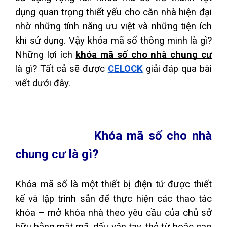
dụng quan trọng thiết yếu cho căn nhà hiện đại 
Lịch Sử
nhờ những tính năng ưu việt và những tiện ích 
Giấy Chứng Nhận
khi sử dụng. Vậy khóa mã số thông minh là gì? 
Những lợi ích 
khóa mã số cho nhà chung cư
Hợp Tác
là gì? Tất cả sẽ được 
CELOCK
 giải đáp qua bài 
viết dưới đây.
DỊCH VỤ
Đặt hàng
Câu Hỏi
Khóa mã số cho nhà 
Tài Liệu
chung cư là gì?
SẢN PHẨM
Khóa mã số là một thiết bị điện tử được thiết 
Khóa Bluetooth
kế và lập trình sẵn để thực hiện các thao tác 
Khóa khách sạn
khóa – mở khóa nhà theo yêu cầu của chủ sở 
Khóa vân tay